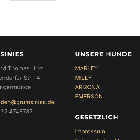
SINIES
UNSERE HUNDE
und Thomas Hinz
MARLEY
endorfer Str. 14
MILEY
Angermünde
ARIZONA
EMERSON
lden@grumsinies.de
1522 4748787
GESETZLICH
Impressum