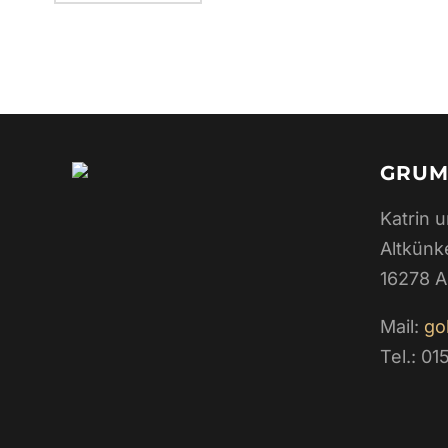
GRUM
Katrin 
Altkünk
16278 
Mail:
go
Tel.: 0